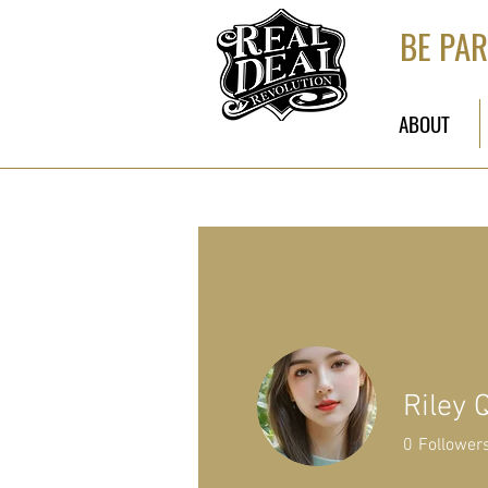
BE PAR
ABOUT
Riley 
0
Follower