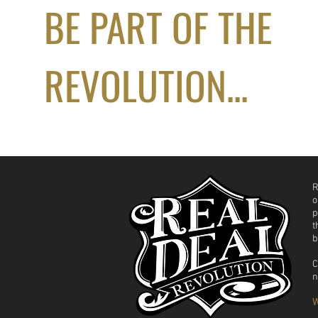
BE PART OF THE
REVOLUTION...
R
o
p
t
b
C
n
W