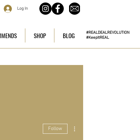
Log In
#REALDEALREVOLUTION
MMENDS
SHOP
BLOG
#KeepItREAL
More actions
Follow